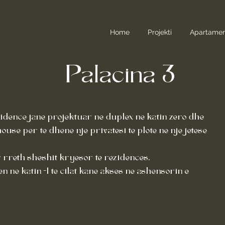
Home
Projekti
Apartame
Palacina 3
dence jane projektuar ne duplex ne katin zero dhe
ouse per te dhene nje privatesi te plote ne nje jetese
r rreth sheshit kryesor te rezidences.
ne katin -1 te cilat kane akses ne ashensorin e