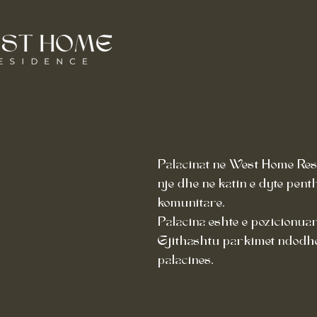
Palacinat ne West Home Resi
nje dhe ne katin e dyte penth
komunitare.
Palacina eshte e pozicionua
Gjithashtu parkimet ndodhen 
palacines.