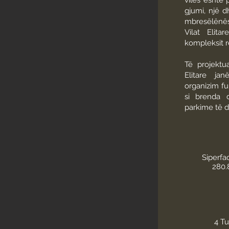
vilës është
gjumi, një 
mbresëlënëse
Vilat Elita
kompleksit 
Të projektu
Elitare ja
organizim f
si brenda d
parkime të d
Siperfa
280.
4 Tu