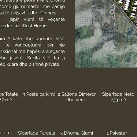
 privatësia e plotë me 3 dhoma
dhomë gjumi master me pamje
 të pejsazhit dhe Tiranes.
re i japin vlerë të veçantë
rezidencial West Home.
ara 2 kate dhe bodrum, Vilat
në të konceptuara për një
unksional me hapësira elegante
he jashtë. Secila vilë ka 3
edikuara dhe pishinë private.
qe Totale
3 Poste parkimi
2 Sallone Dimeror
Siperfaqe Neto
87 m2
dhe Veror
233 m2
alete
Siperfaqe Parcele
3 Dhoma Gjumi
1 Palester