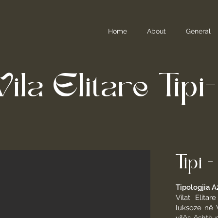
Home
About
General
Vila Elitare Tip
Tipi 
Tipologjia A
Vilat Elita
luksoze në 