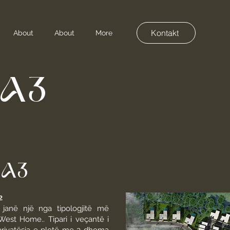
Kontakt
About
About
More
i-A3
- A3
2
re janë një nga tipologjitë më
West Home.. Tipari i veçantë i